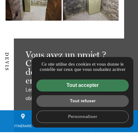
Vous avez un projet ?
DEVIS
Contactez nous pour un
Ce site utilise des cookies et vous donne le
devis gratuit, et sans
contrôle sur ceux que vous souhaitez activer
engagement.
Tout accepter
Les champs indiqués par un astérisque (*) sont
obligatoires
Tout refuser
Nom*
place
mail
call
Personnaliser
ITINÉRAIRE
CONTACTEZ-NOUS
01 60 84 16 30
Prénom